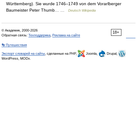
Württemberg). Sie wurde 1746–1749 von dem Vorarlberger
Baumeister Peter Thumb… …
Deutsch Wikipedia
© Академик, 2000-2026
18+
Обратная связь:
Техподдержка
,
Реклама на сайте
👣 Путешествия
Экспорт словарей на сайты
, сделанные на PHP,
Joomla,
Drupal,
WordPress, MODx.