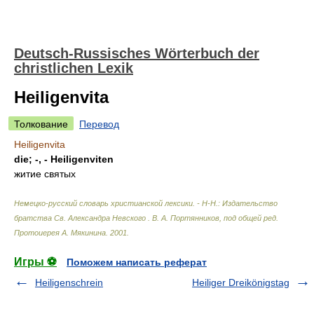
Deutsch-Russisches Wörterbuch der
christlichen Lexik
Heiligenvita
Толкование
Перевод
Heiligenvita
die; -, - Heiligenviten
житие святых
Немецко-русский словарь христианской лексики. - Н-Н.: Издательство
братства Св. Александра Невского
.
В. А. Портянников, под общей ред.
Протоиерея А. Мякинина
.
2001
.
Игры ⚽
Поможем написать реферат
Heiligenschrein
Heiliger Dreikönigstag